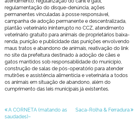
atendimento, regularização do canil e gatil,
regulamentação do disque-denúncia, ações
permanentes vinculadas à posse responsável,
campanha de adoção permanente e descentralizada,
plantão veterinário ininterrupto no CCZ, atendimento
veterinário gratuito para animais de proprietários baixa-
renda, punição e publicidade das punições envolvendo
maus tratos e abandono de animais, reativação do link
no site da prefeitura destinado à adoção de cães e
gatos mantidos sob responsabilidade do município,
construção de salas de pós-operatório para atender
mutirões e assistência alimentícia e veterinária a todos
os animais em situação de abandono, além do
cumprimento das leis municipais já existentes.
A CORNETA (matando as
Saca-Rolha & Ferradura
Navegação
saudades)~
de
Post